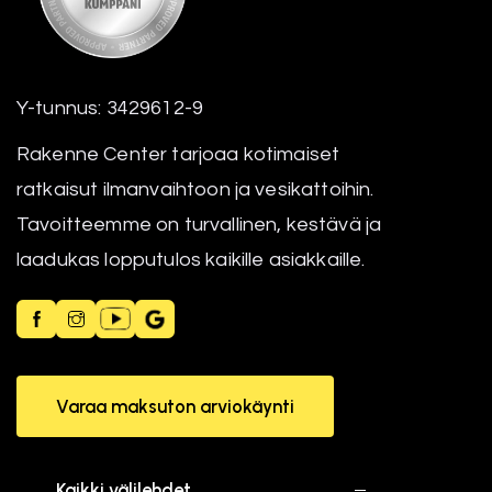
Y-tunnus: 3429612-9
Rakenne Center tarjoaa kotimaiset
ratkaisut ilmanvaihtoon ja vesikattoihin.
Tavoitteemme on turvallinen, kestävä ja
laadukas lopputulos kaikille asiakkaille.
Varaa maksuton arviokäynti
Kaikki välilehdet