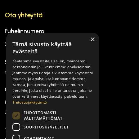
Ota yhteyttä
Puhelinnumero
×
Tämä sivusto käyttää
050 494 2699
evästeitä
Käytämme evästeitä sisällön, mainosten
Sähköpostiosoite
personointiin ja liikenteemme analysointiin.
asiakaspalvelu@rakennecenter.fi
Jaamme myös tietoja sivustomme käytöstäsi
mainos- ja analytiikkakumppaneidemme
kanssa, jotka voivat yhdistää ne muihin
Osoite
tietoihin, jotka olet heille antanut tai joita he
ovat keränneet käyttäessäsi palveluitaan.
Tietosuojakäytäntö
Hämeenkatu 2
33100 Tampere
EHDOTTOMASTI
VÄLTTÄMÄTTÖMÄT
SUORITUSKYVYLLISET
Tuomaantie 9
KOHDENTAVAT