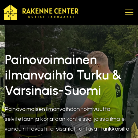
Painovoimainen
ilmanvaihto Turku &
Varsinais-Suomi
Painovoimaisen ilmanvaihdon toimivuutta
selvitetään ja korjataan kohteissa, joissa ilma ei
vaihdu riittävästi tai sisätilat tuntuvat tunkkaisilta