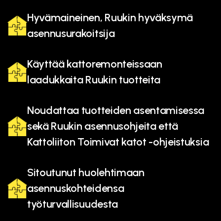
Hyvämaineinen, Ruukin hyväksymä
asennusurakoitsija
Käyttää kattoremonteissaan
laadukkaita Ruukin tuotteita
Noudattaa tuotteiden asentamisessa
sekä Ruukin asennusohjeita että
Kattoliiton Toimivat katot -ohjeistuksia
Sitoutunut huolehtimaan
asennuskohteidensa
työturvallisuudesta