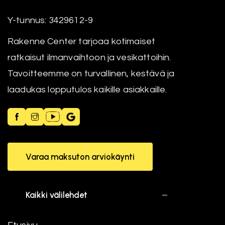
Y-tunnus: 3429612-9
Rakenne Center tarjoaa kotimaiset
ratkaisut ilmanvaihtoon ja vesikattoihin.
Tavoitteemme on turvallinen, kestävä ja
laadukas lopputulos kaikille asiakkaille.
Varaa maksuton arviokäynti
Kaikki välilehdet