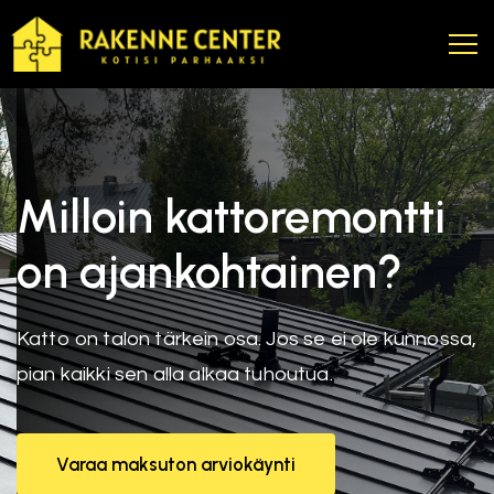
Milloin kattoremontti
on ajankohtainen?
Katto on talon tärkein osa. Jos se ei ole kunnossa,
pian kaikki sen alla alkaa tuhoutua.
Varaa maksuton arviokäynti