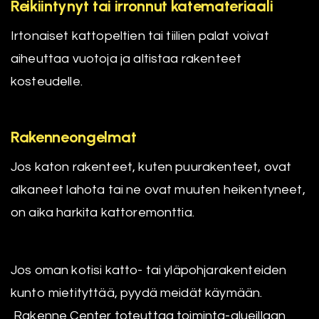
Reikiintynyt tai irronnut katemateriaali
Irtonaiset kattopeltien tai tiilien palat voivat
aiheuttaa vuotoja ja altistaa rakenteet
kosteudelle.
Rakenneongelmat
Jos katon rakenteet, kuten puurakenteet, ovat
alkaneet lahota tai ne ovat muuten heikentyneet,
on aika harkita kattoremonttia.
Jos oman kotisi katto- tai yläpohjarakenteiden
kunto mietityttää, pyydä meidät käymään.
Rakenne Center toteuttaa toiminta-alueillaan