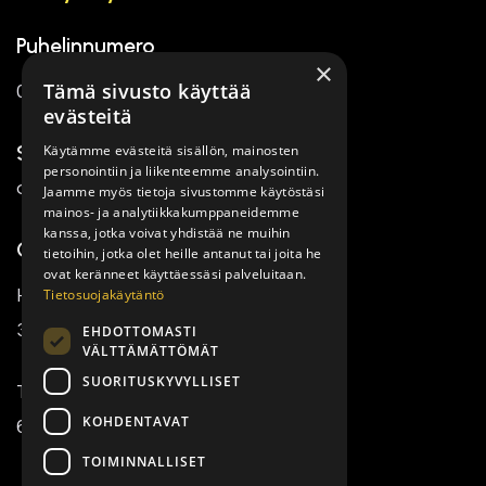
Puhelinnumero
×
Tämä sivusto käyttää
050 494 2699
evästeitä
Käytämme evästeitä sisällön, mainosten
Sähköpostiosoite
personointiin ja liikenteemme analysointiin.
asiakaspalvelu@rakennecenter.fi
Jaamme myös tietoja sivustomme käytöstäsi
mainos- ja analytiikkakumppaneidemme
kanssa, jotka voivat yhdistää ne muihin
Osoite
tietoihin, jotka olet heille antanut tai joita he
ovat keränneet käyttäessäsi palveluitaan.
Tietosuojakäytäntö
Hämeenkatu 2
33100 Tampere
EHDOTTOMASTI
VÄLTTÄMÄTTÖMÄT
SUORITUSKYVYLLISET
Tuomaantie 9
KOHDENTAVAT
62100 Lapua
TOIMINNALLISET