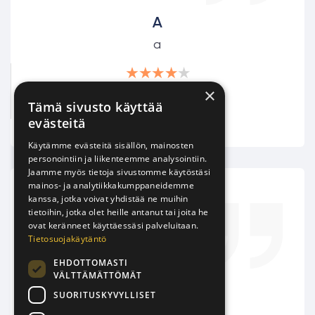
A
a
×
a
Tämä sivusto käyttää
evästeitä
Käytämme evästeitä sisällön, mainosten
personointiin ja liikenteemme analysointiin.
Jaamme myös tietoja sivustomme käytöstäsi
mainos- ja analytiikkakumppaneidemme
kanssa, jotka voivat yhdistää ne muihin
tietoihin, jotka olet heille antanut tai joita he
ovat keränneet käyttäessäsi palveluitaan.
Tietosuojakäytäntö
EHDOTTOMASTI
VÄLTTÄMÄTTÖMÄT
Sr. aa
SUORITUSKYVYLLISET